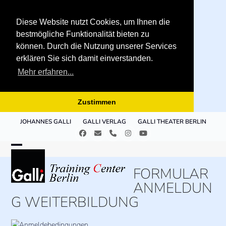
Diese Website nutzt Cookies, um Ihnen die
bestmögliche Funktionalität bieten zu
können. Durch die Nutzung unserer Services
erklären Sie sich damit einverstanden.
Mehr erfahren...
Zustimmen
Skip
JOHANNES GALLI
GALLI VERLAG
GALLI THEATER BERLIN
to
Facebook
E-
Telefon
Instagram
YouTube
content
Mail
Open
Close
FORMULAR
mobile
mobile
ANMELDUN
menu
menu
G WEITERBILDUNG