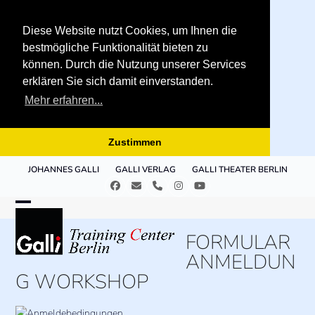
Diese Website nutzt Cookies, um Ihnen die
bestmögliche Funktionalität bieten zu
können. Durch die Nutzung unserer Services
erklären Sie sich damit einverstanden.
Mehr erfahren...
Zustimmen
Skip
JOHANNES GALLI
GALLI VERLAG
GALLI THEATER BERLIN
to
Facebook
E-
Telefon
Instagram
YouTube
content
Mail
Open
Close
FORMULAR
mobile
mobile
ANMELDUN
menu
menu
G WORKSHOP