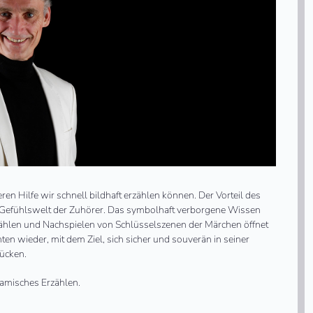
ren Hilfe wir schnell bildhaft erzählen können. Der Vorteil des
die Gefühlswelt der Zuhörer. Das symbolhaft verborgene Wissen
rzählen und Nachspielen von Schlüsselszenen der Märchen öffnet
ten wieder, mit dem Ziel, sich sicher und souverän in seiner
ücken.
namisches Erzählen.