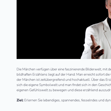
Die Märchen verfügen über eine faszinierende Bilderwelt, mit de
bildhaften Erzählens liegt auf der Hand: Man erreicht sofort 
der Märchen ist zeitübergreifend und hochaktuell. Über das E
sich die eigene Symbolwelt und man findet sich in den Geschich
eigenen Gefühlswelt zu bewegen und diese erzählend auszudr
Ziel:
Erlernen Sie lebendiges, spannendes, fesselndes und dy