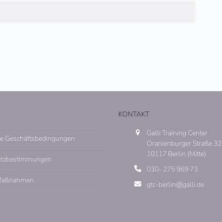
KONTAKT
Galli Training Center
e Geschäftsbedingungen
Oranienburger Straße 32
10117 Berlin (Mitte)
utzbestimmungen
030- 275 969 73
Maßnahmen
gtc-berlin@galli.de