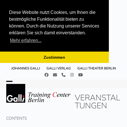
Diese Website nutzt Cookies, um Ihnen die
bestmögliche Funktionalität bieten zu
können. Durch die Nutzung unserer Services
erklären Sie sich damit einverstanden.
Mehr erfahren...
Zustimmen
Skip
JOHANNES GALLI
GALLI VERLAG
GALLI THEATER BERLIN
to
Facebook
E-
Telefon
Instagram
YouTube
content
Mail
Open
Close
VERANSTAL
mobile
mobile
TUNGEN
menu
menu
CONTENTS