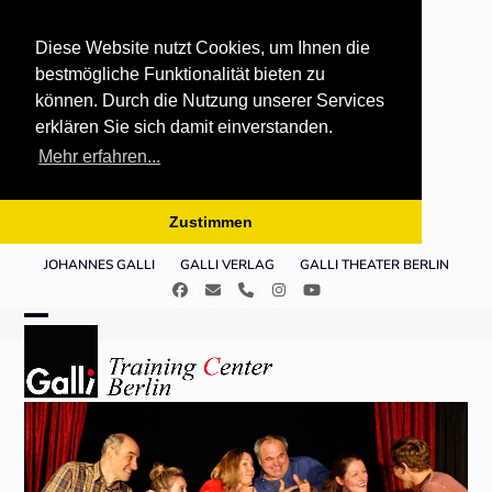
Diese Website nutzt Cookies, um Ihnen die
bestmögliche Funktionalität bieten zu
können. Durch die Nutzung unserer Services
erklären Sie sich damit einverstanden.
Mehr erfahren...
Zustimmen
Skip
JOHANNES GALLI
GALLI VERLAG
GALLI THEATER BERLIN
to
Facebook
E-
Telefon
Instagram
YouTube
content
Mail
Open
Close
mobile
mobile
menu
menu