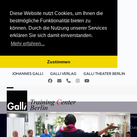
Diese Website nutzt Cookies, um Ihnen die
bestmögliche Funktionalität bieten zu
können. Durch die Nutzung unserer Services
erklären Sie sich damit einverstanden.
Mehr erfahren...
Zustimmen
Skip
JOHANNES GALLI
GALLI VERLAG
GALLI THEATER BERLIN
to
Facebook
E-
Telefon
Instagram
YouTube
content
Mail
Open
Close
mobile
mobile
menu
menu
Imp
|
Dat
|