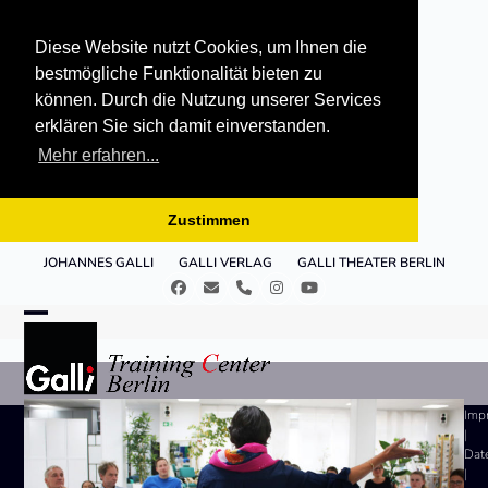
Diese Website nutzt Cookies, um Ihnen die
bestmögliche Funktionalität bieten zu
können. Durch die Nutzung unserer Services
erklären Sie sich damit einverstanden.
Mehr erfahren...
Zustimmen
Skip
JOHANNES GALLI
GALLI VERLAG
GALLI THEATER BERLIN
to
Facebook
E-
Telefon
Instagram
YouTube
content
Mail
Open
Close
mobile
mobile
menu
menu
Imp
|
Dat
|