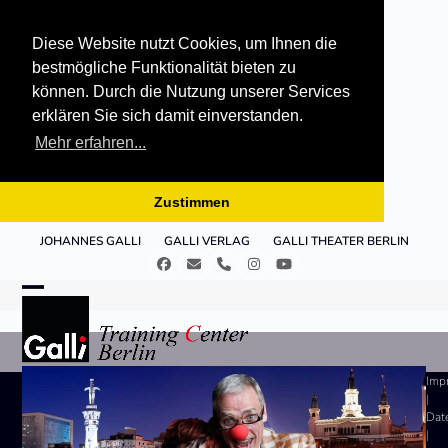
Diese Website nutzt Cookies, um Ihnen die
bestmögliche Funktionalität bieten zu
können. Durch die Nutzung unserer Services
erklären Sie sich damit einverstanden.
Mehr erfahren...
Zustimmen
Skip
JOHANNES GALLI
GALLI VERLAG
GALLI THEATER BERLIN
to
Facebook
E-
Telefon
Instagram
YouTube
content
Mail
Open
Close
mobile
mobile
menu
menu
Imp
|
Dat
|