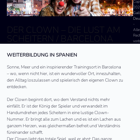
Cop
202
Gall
Deu
-
DER CLOWN – DIE LUST AM
Alle
Rec
SCHEITERN / BARCELONA
vor
WEITERBILDUNG IN SPANIEN
Sonne, Meer und ein inspirierender Trainingsort in Barcelona
– wo, wenn nicht hier, ist ein wundervoller Ort, innezuhalten,
den Alltag loszulassen und spielerisch den eigenen Clown zu
entdecken.
Der Clown beginnt dort, wo dem Verstand nichts mehr
einfällt. Er ist der König der Spieler und verwandelt im
Handumdrehen jedes Scheitern in eine lustige Clown-
Nummer. Er bringt alle zum Lachen und es ist ein Lachen aus
ganzem Herzen, was gleichermaßen befreit und Verständnis
füreinander schafft.
Der Clown liebt das totale Spiel, weil er ahnt: Das ganze