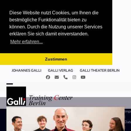
Diese Website nutzt Cookies, um Ihnen die
bestmögliche Funktionalität bieten zu
können. Durch die Nutzung unserer Services
erklären Sie sich damit einverstanden.
Mehr erfahren...
Zustimmen
Skip
JOHANNES GALLI
GALLI VERLAG
GALLI THEATER BERLIN
to
Facebook
E-
Telefon
Instagram
YouTube
content
Mail
Open
Close
mobile
mobile
menu
menu
Imp
|
Dat
|