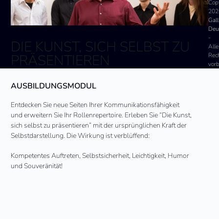
Cop
202
Gall
Deu
-
DIE KUNST, SICH SELBST ZU
Alle
Rec
PRÄSENTIEREN
vor
AUSBILDUNGSMODUL
Entdecken Sie neue Seiten Ihrer Kommunikationsfähigkeit
und erweitern Sie Ihr Rollenrepertoire. Erleben Sie “Die Kunst,
sich selbst zu präsentieren” mit der ursprünglichen Kraft der
Selbstdarstellung. Die Wirkung ist verblüffend:
Kompetentes Auftreten, Selbstsicherheit, Leichtigkeit, Humor
und Souveränität!